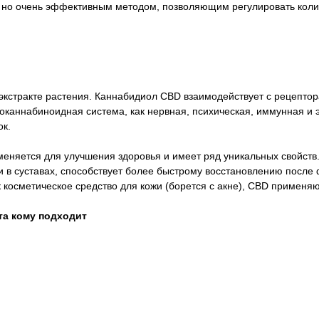
 но очень эффективным методом, позволяющим регулировать количе
 экстракте растения. Каннабидиол CBD взаимодействует с рецепт
доканнабиноидная система, как нервная, психическая, иммунная и
ок.
еняется для улучшения здоровья и имеет ряд уникальных свойств.
и в суставах, способствует более быстрому восстановлению после 
 косметическое средство для кожи (борется с акне), CBD применяю
та кому подходит