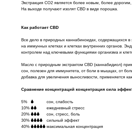
Экстракция СО2 является более новым, более дорогим,
На выходе получают изолят CBD в виде порошка.
Как работает CBD
Все дело в природных каннабиноидах, содержащихся в
на иммунных клетках и клетках внутренних органов. Эн
контролем над ключевыми функциями организма и клет
Масло с природным экстрактом CBD (каннабидиол) прим
сон, полезен для иммунитета, от боли в мышцах, от бол
добавка для увеличения выносливости, применяется как
Сравнение концентраций концентрация сила эффек
5%
_
🌢
🌢🌢🌢🌢
сон, слабость
10%
🌢🌢
🌢🌢🌢
ежедневный стресс
20%
🌢🌢🌢
🌢🌢
сон, стресс, боль
30%
🌢🌢🌢🌢
🌢
сильный эффект
40%
🌢🌢🌢🌢🌢
максимальная концентрация