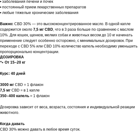
• заболевания печени и почек
• постоянный прием лекарственных препаратов
• любые тяжелые хронические заболевания
Важно:
CBD 30% — это высококонцентрированное масло. В одной капле
содержится около
7,5 мг CBD
, что в 3 раза больше по сравнению с маслом
10%. Для кошек, щенков, мелких собак и животных весом до 10 кг начинать
применение следует особенно осторожно, с минимальных дозировок. При
переходе с CBD 5% или CBD 10% количество капель необходимо уменьшить
пропорционально концентрации.
ДОЗИРОВКА
🐾
От 15–20 кг
Курс: 40 дней
3000 мг
CBD = 1 флакон
7,5 мг
CBD = в 1 капле
350–400 капель
= 1 флакон
Дозировка зависит от веса, возраста, состояния и индивидуальной реакции
животного.
Когда давать
CBD 30% можно давать в любое время суток.