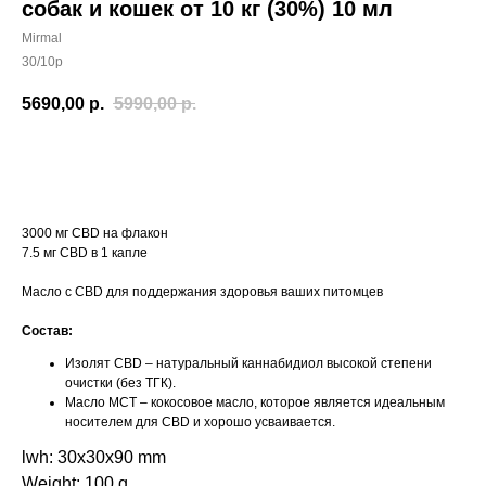
собак и кошек от 10 кг (30%) 10 мл
Mirmal
30/10p
5690,00
р.
5990,00
р.
В корзину
3000 мг CBD на флакон
7.5 мг CBD в 1 капле
Масло с CBD для поддержания здоровья ваших питомцев
Состав:
Изолят CBD – натуральный каннабидиол высокой степени
очистки (без ТГК).
Масло МСТ – кокосовое масло, которое является идеальным
носителем для CBD и хорошо усваивается.
lwh: 30x30x90 mm
Weight: 100 g