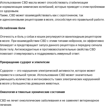
Использование CBD масла может способствовать стабилизации
и нормализации химических колебаний, которые приводят к этим проблемам
со здоровьем.
Также, CBD может взаимодействовать как с серотонином, так
и аденозиновыми рецепторами в мозге, способствуя его правильной работе.
Ослабление боли
Отечность и боль у собак и кошек регулируются ванилоидным рецептором
в мозге. При взаимодействии CBD с этими типами нейронов, он эффективно
блокирует и предотвращает запуск данного рецептора и передачу сигнала
боли телу. Антиоксидантные и противовоспалительные свойства CBD
помогают стимулировать и поддерживать иммунный ответ.
Прекращение судорог и эпилепсии
Судороги — это нарушение электрической активности, которое может
привести к сильной тряске. Использование CBD может значительно
уменьшить количество и интенсивность таких электрических нарушенией
в мозге у большинства домашних животных.
Онкология и тяжелые хронические состояния
CBD не лечит онкологические заболевания и не заменяет ветеринарное
лечение.