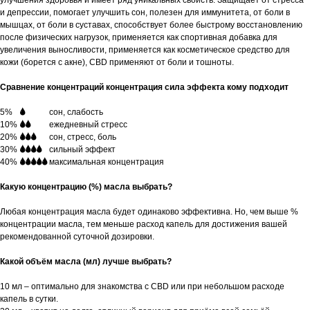
улучшения здоровья и имеет ряд уникальных свойств. Защищает от стресса
и депрессии, помогает улучшить сон, полезен для иммунитета, от боли в
мышцах, от боли в суставах, способствует более быстрому восстановлению
после физических нагрузок, применяется как спортивная добавка для
увеличения выносливости, применяется как косметическое средство для
кожи (борется с акне), CBD применяют от боли и тошноты.
Сравнение концентраций концентрация сила эффекта кому подходит
5%
_
🌢
🌢🌢🌢🌢
сон, слабость
10%
🌢🌢
🌢🌢🌢
ежедневный стресс
20%
🌢🌢🌢
🌢🌢
сон, стресс, боль
30%
🌢🌢🌢🌢
🌢
сильный эффект
40%
🌢🌢🌢🌢🌢
максимальная концентрация
Какую концентрацию (%) масла выбрать?
Любая концентрация масла будет одинаково эффективна. Но, чем выше %
концентрации масла, тем меньше расход капель для достижения вашей
рекомендованной суточной дозировки.
Какой объём масла (мл) лучше выбрать?
10 мл – оптимально для знакомства с CBD или при небольшом расходе
капель в сутки.