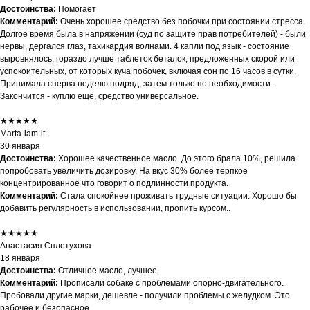
Достоинства:
Помогает
Комментарий:
Очень хорошее средство без побочки при состоянии стресса.
Долгое время была в напряжении (суд по защите прав потребителей) - были
нервы, дергался глаз, тахикардия волнами. 4 капли под язык - состояние
выровнялось, гораздо лучше таблеток беталок, предложенных скорой или
успокоительных, от которых куча побочек, включая сон по 16 часов в сутки.
Принимала сперва неделю подряд, затем только по необходимости.
Закончится - куплю ещё, средство универсальное.
★★★★★
Marta-iam-it
30 января
Достоинства:
Хорошее качественное масло. До этого брала 10%, решила
попробовать увеличить дозировку. На вкус 30% более терпкое
концентрированное что говорит о подлинности продукта.
Комментарий:
Стала спокойнее проживать трудные ситуации. Хорошо бы
добавить регулярность в использовании, пропить курсом..
★★★★★
Анастасия Сплетухова
18 января
Достоинства:
Отличное масло, лучшее
Комментарий:
Прописали собаке с проблемами опорно-двигательного.
Пробовали другие марки, дешевле - получили проблемы с желудком. Это
рабочее и безопасное.