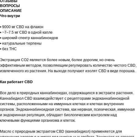
ОТЗЫВЫ
ВОПРОСЫ
ОПИСАНИЕ
Что внутри
• 9000 мг CBD на флакон
• ~7–7.5 мг CBD в одной капле
• широкий спектр каннабиноидов
• натуральные терпены
• без THC
Экстракция СО2 является более новым, более дорогим, но очень
эффективным методом, позволяющим регулировать количество чистого CBD,
извлеченного из растения. На выходе получают изолят CBD в виде порошка.
Как работает CBD
Все дело в природных каннабиноидах, содержащихся в экстракте растения.
Каннабидиол CBD взаимодействует с рецепторами эндоканнабиноидной
системы, расположенными на иммунных клетках и клетках внутренних
органов. Эндоканнабиноидная система, как нервная, психическая, иммунная
и эндокринная регуляция, обладает биологическим контролем над
ключевыми функциями организма и клеток.
Масло с природным экстрактом CBD (каннабидиол) применяется для