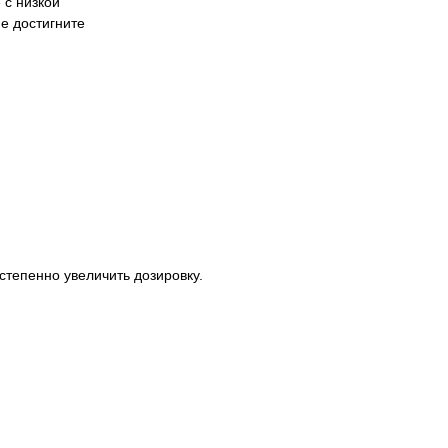
 с низкой
не достигните
степенно увеличить дозировку.