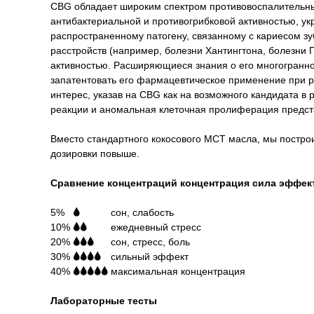
CBG обладает широким спектром противовоспалительны
антибактериальной и противогрибковой активностью, ук
распространенному патогену, связанному с кариесом з
расстройств (например, болезни Хантингтона, болезни 
активностью. Расширяющиеся знания о его многогранно
запатентовать его фармацевтическое применение при р
интерес, указав на CBG как на возможного кандидата в
реакции и аномальная клеточная пролиферация предста
Вместо стандартного кокосового МСТ масла, мы построи
дозировки повыше.
Сравнение концентраций концентрация сила эффек
5%
_
🌢
🌢🌢🌢🌢
сон, слабость
10%
🌢🌢
🌢🌢🌢
ежедневный стресс
20%
🌢🌢🌢
🌢🌢
сон, стресс, боль
30%
🌢🌢🌢🌢
🌢
сильный эффект
40%
🌢🌢🌢🌢🌢
максимальная концентрация
Лабораторные тесты