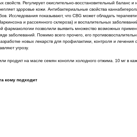
х свойств. Регулирует окислительно-восстановительный баланс 
репляет здоровье кожи. Антибактериальные свойства каннабигерол
убов. Исследования показывают, что CBG может обладать терапевт
Паркинсона и рассеянного склероза) и воспалительных заболевани
й фармакологии позволили выявить множество возможных примене
яде заболеваний. Помимо всего прочего, его противовоспалитель
 разработке новых лекарств для профилактики, контроля и лечения
вляют угрозу.
ли продукт на масле семян конопли холодного отжима. 10 мг в ка
та кому подходит