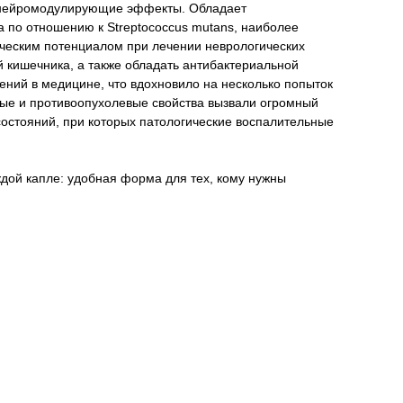
и нейромодулирующие эффекты. Обладает
а по отношению к Streptococcus mutans, наиболее
ическим потенциалом при лечении неврологических
й кишечника, а также обладать антибактериальной
ний в медицине, что вдохновило на несколько попыток
ные и противоопухолевые свойства вызвали огромный
 состояний, при которых патологические воспалительные
ждой капле: удобная форма для тех, кому нужны