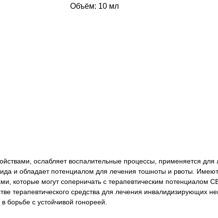
Объём: 10 мл
йствами, ослабляет воспалительные процессы, применяется для л
да и обладает потенциалом для лечения тошноты и рвоты. Имеютс
и, которые могут соперничать с терапевтическим потенциалом C
стве терапевтического средства для лечения инвалидизирующих невр
 в борьбе с устойчивой гонореей.