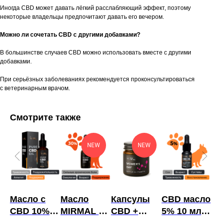
Иногда CBD может давать лёгкий расслабляющий эффект, поэтому
некоторые владельцы предпочитают давать его вечером.
Можно ли сочетать CBD с другими добавками?
В большинстве случаев CBD можно использовать вместе с другими
добавками.
При серьёзных заболеваниях рекомендуется проконсультироваться
с ветеринарным врачом.
Смотрите также
NEW
NEW
Масло с
Масло
Капсулы
CBD масло
М
30
CBD 10%
MIRMAL с
CBD +
5% 10 мл
C