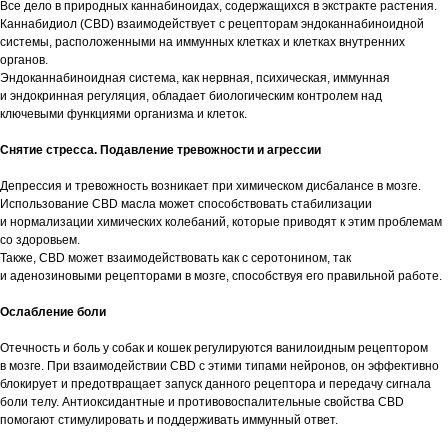
Все дело в природных каннабиноидах, содержащихся в экстракте растения.
Каннабидиол (CBD) взаимодействует с рецепторам эндоканнабиноидной
системы, расположенными на иммунных клетках и клетках внутренних
органов.
Эндоканнабиноидная система, как нервная, психическая, иммунная
и эндокринная регуляция, обладает биологическим контролем над
ключевыми функциями организма и клеток.
Снятие стресса. Подавление тревожности и агрессии
Депрессия и тревожность возникает при химическом дисбалансе в мозге.
Использование CBD масла может способствовать стабилизации
и нормализации химических колебаний, которые приводят к этим проблемам
со здоровьем.
Также, CBD может взаимодействовать как с серотонином, так
и аденозиновыми рецепторами в мозге, способствуя его правильной работе.
Ослабление боли
Отечность и боль у собак и кошек регулируются ванилоидным рецептором
в мозге. При взаимодействии CBD с этими типами нейронов, он эффективно
блокирует и предотвращает запуск данного рецептора и передачу сигнала
боли телу. Антиоксидантные и противовоспалительные свойства CBD
помогают стимулировать и поддерживать иммунный ответ.