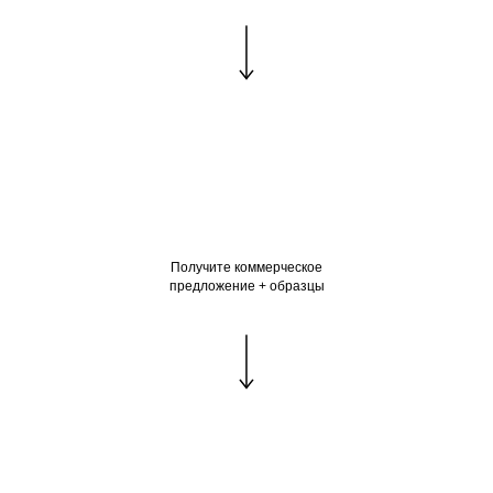
Получите коммерческое
Где купить CBD
предложение + образцы
Продвигайся на маркетплейсах с нами