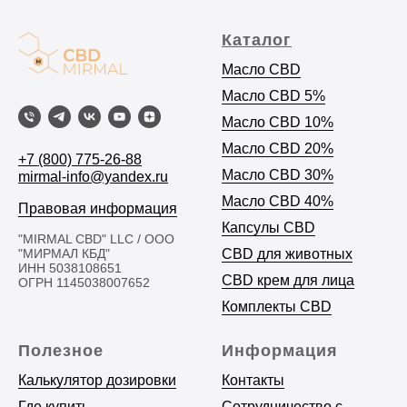
Каталог
Масло CBD
Масло C
BD 5%
Масло CBD 10%
Масло CBD 20%
+7 (800) 775-26-88
Масло CBD 30%
mirmal-info@yandex.ru
Масло CBD 40%
Правовая информация
Капсулы CBD
"MIRMAL CBD" LLC / ООО
"МИРМАЛ КБД"
CBD для животных
ИНН 5038108651
CBD крем для лица
ОГРН 1145038007652
Комплекты CBD
Полезное
Информация
Калькулятор дозировки
Контакты
Где купить
Сотрудничество с