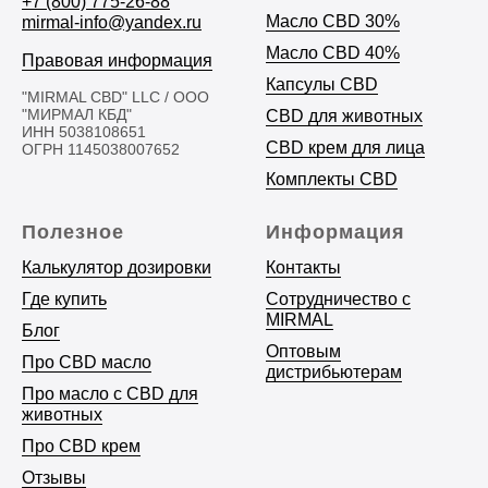
+7 (800) 775-26-88
Масло CBD 30%
mirmal-info@yandex.ru
Масло CBD 40%
Правовая информация
Капсулы CBD
"MIRMAL CBD" LLC / ООО
"МИРМАЛ КБД"
CBD для животных
ИНН 5038108651
CBD крем для лица
ОГРН 1145038007652
Комплекты CBD
Полезное
Информация
Калькулятор дозировки
Контакты
Где купить
Сотрудничество с
MIRMAL
Блог
Оптовым
Про CBD масло
дистрибьютерам
Про масло с CBD для
животных
Про CBD крем
Отзывы