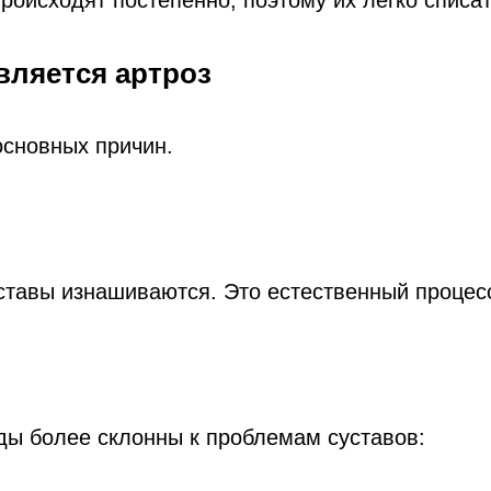
роисходят постепенно, поэтому их легко списат
вляется артроз
основных причин.
ставы изнашиваются. Это естественный процес
ды более склонны к проблемам суставов: