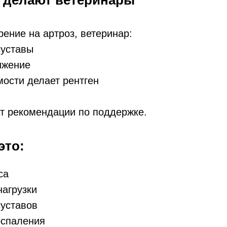
 делают ветеринары
рение на артроз, ветеринар:
суставы
ижение
мости делает рентген
т рекомендации по поддержке.
это:
са
агрузки
суставов
оспаления