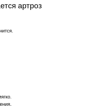
ется артроз
нится.
ягко.
ения,