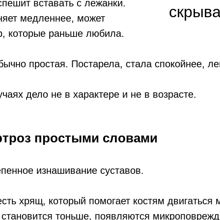
 спешит вставать с лежанки.
скрыва
яет медленнее, может
гр, которые раньше любила.
ычно простая. Постарела, стала спокойнее, ле
учаях дело не в характере и не в возрасте.
артроз простыми словами
епенное изнашивание суставов.
есть хрящ, который помогает костям двигаться м
 становится тоньше, появляются микроповрежд