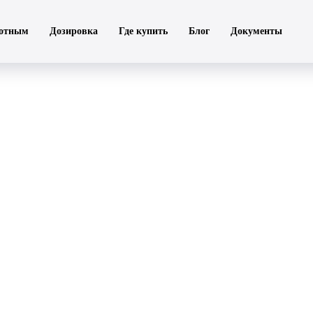
отным
Дозировка
Где купить
Блог
Документы
Артроз у собак