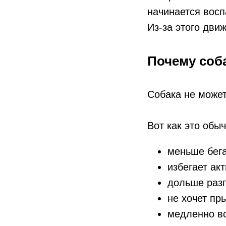
начинается восп
Из-за этого дви
Почему соб
Собака не может
Вот как это обы
меньше бег
избегает ак
дольше разг
не хочет пр
медленно вс