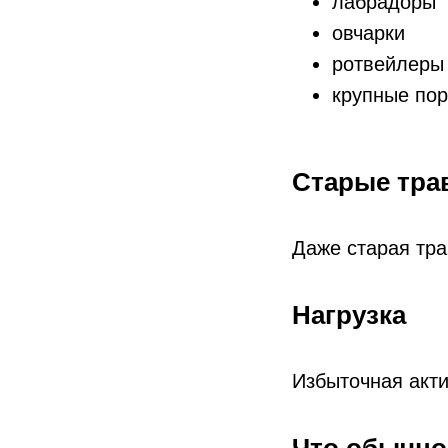
лабрадоры
овчарки
ротвейлеры
крупные по
Старые тр
Даже старая тра
Нагрузка
Избыточная акти