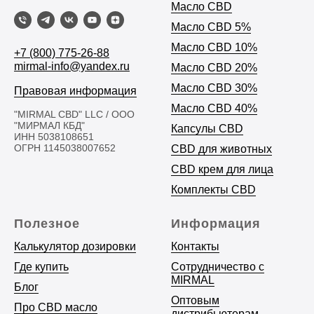
Масло CBD
Масло C
BD 5%
Масло CBD 10%
+7 (800) 775-26-88
mirmal-info@yandex.ru
Масло CBD 20%
Масло CBD 30%
Правовая информация
Масло CBD 40%
"MIRMAL CBD" LLC / ООО
"МИРМАЛ КБД"
Капсулы CBD
ИНН 5038108651
ОГРН 1145038007652
CBD для животных
CBD крем для лица
Комплекты CBD
Полезное
Информация
Калькулятор дозировки
Контакты
Где купить
Сотрудничество с
MIRMAL
Блог
Оптовым
Про CBD масло
дистрибьютерам