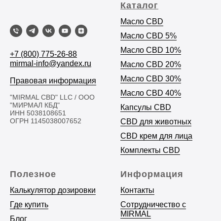
Каталог
Масло CBD
Масло C
BD 5%
Масло CBD 10%
+7 (800) 775-26-88
mirmal-info@yandex.ru
Масло CBD 20%
Масло CBD 30%
Правовая информация
Масло CBD 40%
"MIRMAL CBD" LLC / ООО
"МИРМАЛ КБД"
Капсулы CBD
ИНН 5038108651
ОГРН 1145038007652
CBD для животных
CBD крем для лица
Комплекты CBD
Полезное
Информация
Калькулятор дозировки
Контакты
Где купить
Сотрудничество с
MIRMAL
Блог