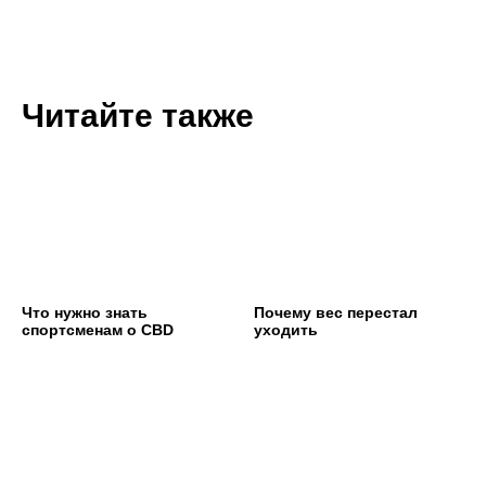
Читайте также
Где купить CBD
Продвигайся на маркетплейсах с нами
Что нужно знать
Почему вес перестал
спортсменам о CBD
уходить