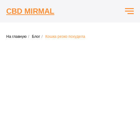
CBD MIRMAL
На главную
/
Блог
/
Кошка резко похудела
Кошка резко
похудела