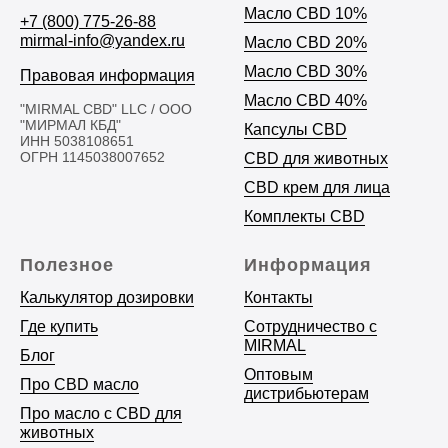
Масло CBD 10%
+7 (800) 775-26-88
mirmal-info@yandex.ru
Масло CBD 20%
Масло CBD 30%
Правовая информация
Масло CBD 40%
"MIRMAL CBD" LLC / ООО
"МИРМАЛ КБД"
Капсулы CBD
ИНН 5038108651
ОГРН 1145038007652
CBD для животных
CBD крем для лица
Комплекты CBD
Полезное
Информация
Калькулятор дозировки
Контакты
Где купить
Сотрудничество с
MIRMAL
Блог
Оптовым
Про CBD масло
дистрибьютерам
Про масло с CBD для
животных