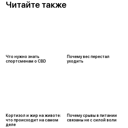
Читайте также
Где купить CBD
Продвигайся на маркетплейсах с нами
Что нужно знать
Почему вес перестал
спортсменам о CBD
уходить
Кортизол и жир на животе:
Почему срывы в питании
что происходит на самом
связаны не с силой воли
деле