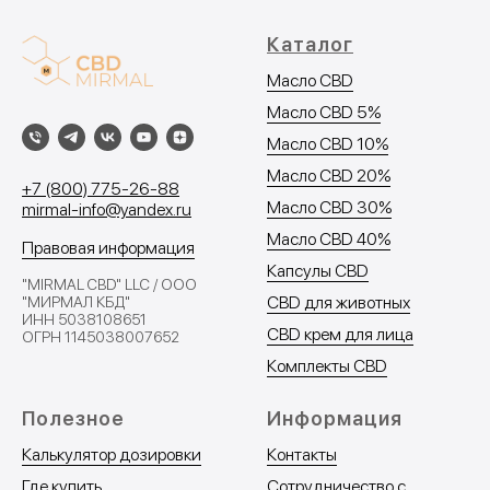
Каталог
Масло CBD
Масло C
BD 5%
Масло CBD 10%
Масло CBD 20%
+7 (800) 775-26-88
Масло CBD 30%
mirmal-info@yandex.ru
Масло CBD 40%
Правовая информация
Капсулы CBD
"MIRMAL CBD" LLC / ООО
CBD для животных
"МИРМАЛ КБД"
ИНН 5038108651
CBD крем для лица
ОГРН 1145038007652
Комплекты CBD
Полезное
Информация
Калькулятор дозировки
Контакты
Где купить
Сотрудничество с